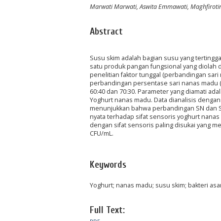
Marwati Marwati, Aswita Emmawati, Maghfirotin
Abstract
Susu skim adalah bagian susu yang tertingg
satu produk pangan fungsional yang diolah d
penelitian faktor tunggal (perbandingan sa
perbandingan persentase sari nanas madu (SNM
60:40 dan 70:30. Parameter yang diamati adalah
Yoghurt nanas madu. Data dianalisis dengan
menunjukkan bahwa perbandingan SN dan SS 
nyata terhadap sifat sensoris yoghurt nan
dengan sifat sensoris paling disukai yang memi
CFU/mL.
Keywords
Yoghurt; nanas madu; susu skim; bakteri asam
Full Text: