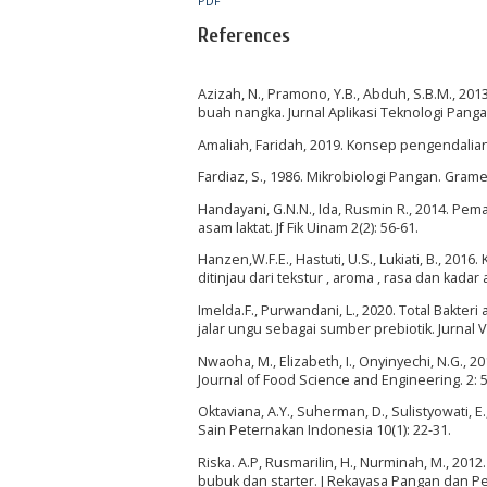
PDF
References
Azizah, N., Pramono, Y.B., Abduh, S.B.M., 20
buah nangka. Jurnal Aplikasi Teknologi Panga
Amaliah, Faridah, 2019. Konsep pengendalia
Fardiaz, S., 1986. Mikrobiologi Pangan. Grame
Handayani, G.N.N., Ida, Rusmin R., 2014. P
asam laktat. Jf Fik Uinam 2(2): 56-61.
Hanzen,W.F.E., Hastuti, U.S., Lukiati, B., 201
ditinjau dari tekstur , aroma , rasa dan kadar 
Imelda.F., Purwandani, L., 2020. Total Bakteri
jalar ungu sebagai sumber prebiotik. Jurnal Vo
Nwaoha, M., Elizabeth, I., Onyinyechi, N.G., 2
Journal of Food Science and Engineering. 2: 
Oktaviana, A.Y., Suherman, D., Sulistyowati, E
Sain Peternakan Indonesia 10(1): 22-31.
Riska. A.P, Rusmarilin, H., Nurminah, M., 2
bubuk dan starter. J Rekayasa Pangan dan Per