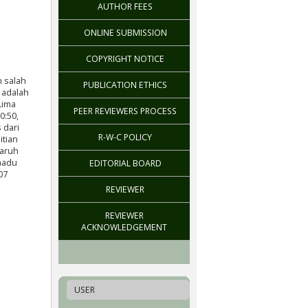
AUTHOR FEES
ONLINE SUBMISSION
COPYRIGHT NOTICE
n salah
PUBLICATION ETHICS
 adalah
Lima
PEER REVIEWERS PROCESS
0:50,
 dari
R-W-C POLICY
itian
garuh
madu
EDITORIAL BOARD
07
REVIEWER
REVIEWER
ACKNOWLEDGEMENT
USER