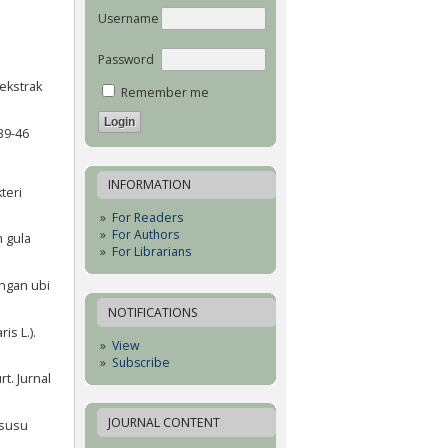
Username
Password
 ekstrak
Remember me
39-46
INFORMATION
teri
For Readers
For Authors
m gula
For Librarians
engan ubi
NOTIFICATIONS
is L.).
View
Subscribe
t. Jurnal
JOURNAL CONTENT
 susu