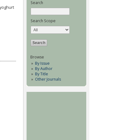
Search
k yoghurt
Search Scope
Browse
By Issue
By Author
By Title
Other Journals