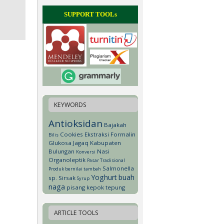
SUPPORT TOOLs
KEYWORDS
Antioksidan
Bajakah
Cookies
Ekstraksi
Formalin
Bilis
Glukosa
Jagaq
Kabupaten
Bulungan
Nasi
Konversi
Organoleptik
Pasar Tradisional
Salmonella
Produk bernilai tambah
Yoghurt
buah
sp.
Sirsak
Syrup
naga
pisang kepok
tepung
ARTICLE TOOLS