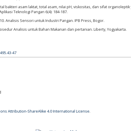
Total bakteri asam laktat, total asam, nilai pH, viskositas, dan sifat organolepti
likasi Teknologi Pangan 6(4): 184-187.
2010. Analisis Sensori untuk Industri Pangan. IPB Press, Bogor.
Prosedur Analisis untuk Bahan Makanan dan pertanian. Liberty, Yogyakarta.
9495.43-47
d
ns Attribution-ShareAlike 4.0 International License
.