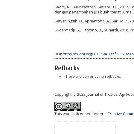
Savitri, N.I., Nurwantoro, Setiani, B.E., 2017. 
dengan penambahan jus buah tomat. Jurnal Ap
Setyaningsih, D., Apriantono, A., Sari, M.P., 
Sudarmadji, S., Haryono, B., Suhardi, 2010. 
DOI:
http://dx.doi.org/10.35941/jtaf.5.1.2023.
Refbacks
There are currently no refbacks.
Copyright (c) 2023 Journal of Tropical AgriFoo
This work is licensed under a
Creative Commo