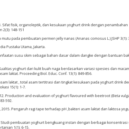
13. Sifat fisik, organoleptik, dan kesukaan yoghurt drink dengan penambahan
n 2(3): 148-151
n mutu pada pembuatan permen jelly nanas (Ananas comosus L.) JSHP 3(1): 
dia Pustaka Utama, Jakarta.
emanfaatan susu skim sebagai bahan dasar dalam dangke dengan bantuan bak
6. Kualitas yoghurt dari kulit buah naga berdasarkan variasi spesies dan maca
asam laktat. Proceeding Biol. Educ. Conf. 13(1): 849-856.
 asam laktat , total asam tertitrasi dan tingkat kesukaan pada yoghurt drink d
kasi 15(1): 1-7.
012. Production and evaluation of yoghurt flavoured with beetroot (Beta vulgar
583-592.
., 2015. Pengaruh ragi tape terhadap pH ,bakteri asam laktat dan laktosa yogur
012. Studi pembuatan yoghurt bengkuang instan dengan berbagai konsentrasi
tanian 1(1): 6-15.