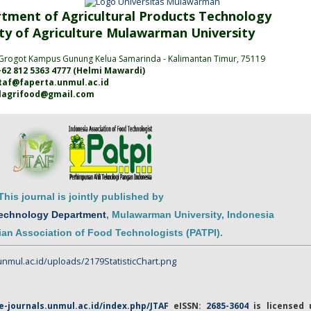
tment of Agricultural Products Technology
ty of Agriculture
Mulawarman
University
Grogot Kampus Gunung Kelua Samarinda
- Kalimantan
Timur
, 75119
62 812 5363 4777 (
Helmi Mawardi
)
jtaf@faperta.unmul.ac.id
alagrifood@gmail.com
This journal is jointly published by
Technology Department
,
Mulawarman
University
, Indonesia
an Association of Food Technologists (PATPI)
.
/e-journals.unmul.ac.id/index.php/JTAF
eISSN
:
2685-3604
is licensed 