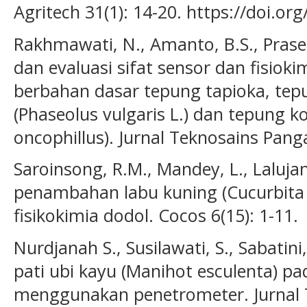
Agritech 31(1): 14-20. https://doi.or
Rakhmawati, N., Amanto, B.S., Prase
dan evaluasi sifat sensor dan fisiok
berbahan dasar tepung tapioka, te
(Phaseolus vulgaris L.) dan tepung 
oncophillus). Jurnal Teknosains Panga
Saroinsong, R.M., Mandey, L., Laluja
penambahan labu kuning (Cucurbita 
fisikokimia dodol. Cocos 6(15): 1-11.
Nurdjanah S., Susilawati, S., Sabatini
pati ubi kayu (Manihot esculenta) p
menggunakan penetrometer. Jurnal T