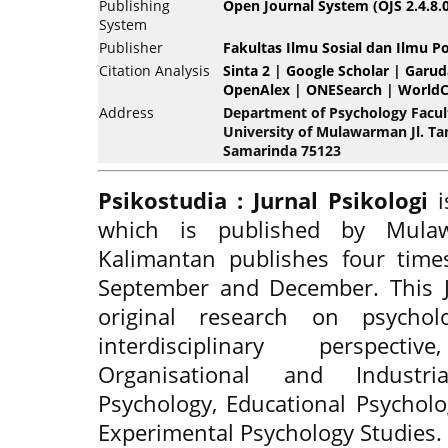
Publishing
Open Journal System (OJS 2.4.8.0
System
Publisher
Fakultas Ilmu Sosial dan Ilmu Po
Citation Analysis
Sinta 2
|
Google Scholar
|
Garud
OpenAlex
|
ONESearch
|
WorldC
Address
Department of Psychology Faculty
University of Mulawarman Jl. T
Samarinda 75123
Psikostudia : Jurnal Psikologi
i
which is published by Mulaw
Kalimantan publishes four time
September and December. This J
original research on psycho
interdisciplinary perspecti
Organisational and Industria
Psychology, Educational Psycholo
Experimental Psychology Studies.