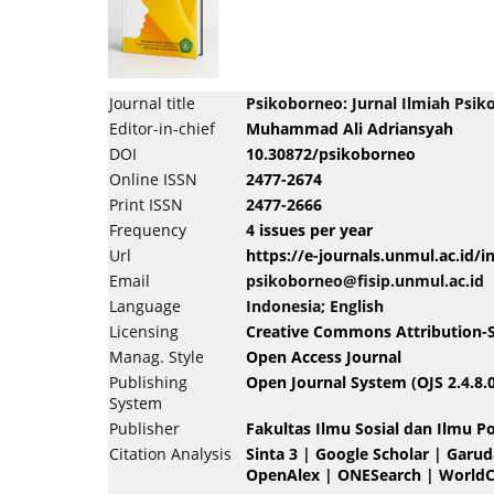
Journal title
Psikoborneo: Jurnal Ilmiah Psiko
Editor-in-chief
Muhammad Ali Adriansyah
DOI
10.30872/psikoborneo
Online ISSN
2477-2674
Print ISSN
2477-2666
Frequency
4 issues per year
Url
https://e-journals.unmul.ac.id/
Email
psikoborneo@fisip.unmul.ac.id
Language
Indonesia; English
Licensing
Creative Commons Attribution-Sh
Manag. Style
Open Access Journal
Publishing
Open Journal System (OJS 2.4.8.0
System
Publisher
Fakultas Ilmu Sosial dan Ilmu Po
Citation Analysis
Sinta 3
|
Google Scholar
|
Garud
OpenAlex
|
ONESearch
|
WorldC