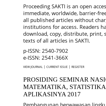
Proceeding SAKTI is an open acce
immediate, worldwide, barrier-free 
all published articles without char
institutions for access. Readers ha
download, copy, distribute, print, s
texts of all articles in SAKTI.
p-ISSN: 2540-7902
e-ISSN: 2541-366X
|
|
VIEW JOURNAL
CURRENT ISSUE
REGISTER
PROSIDING SEMINAR NAS
MATEMATIKA, STATISTIK
APLIKASINYA 2017
Pembangunan berwawasan lingk