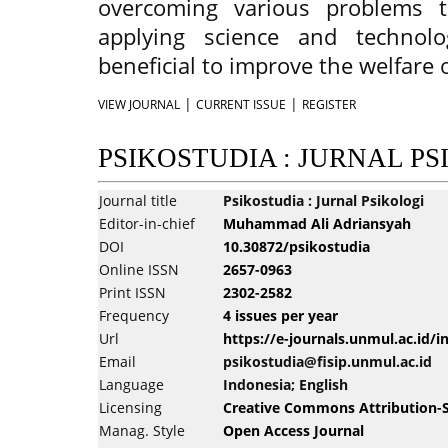
overcoming various problems t
applying science and techno
beneficial to improve the welfare o
|
|
VIEW JOURNAL
CURRENT ISSUE
REGISTER
PSIKOSTUDIA : JURNAL P
Journal title
Psikostudia : Jurnal Psikologi
Editor-in-chief
Muhammad Ali Adriansyah
DOI
10.30872/psikostudia
Online ISSN
2657-0963
Print ISSN
2302-2582
Frequency
4 issues per year
Url
https://e-journals.unmul.ac.id/
Email
psikostudia@fisip.unmul.ac.id
Language
Indonesia; English
Licensing
Creative Commons Attribution-Sh
Manag. Style
Open Access Journal