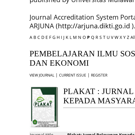
Journal Accreditation System Port
ARJUNA (
http://arjuna.dikti.go.id
)
A
B
C
D
E
F
G
H
I
J
K
L
M
N
O
P
Q
R
S
T
U
V
W
X
Y
Z
Al
PEMBELAJARAN ILMU SOS
DAN EKONOMI
|
|
VIEW JOURNAL
CURRENT ISSUE
REGISTER
PLAKAT : JURNA
KEPADA MASYAR
Journal title
Plakat: Jurnal Pelayanan Kepad