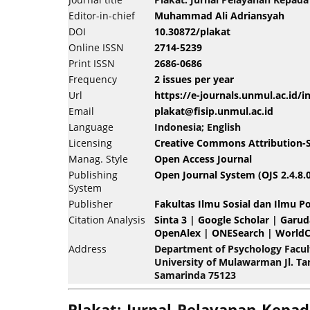
Editor-in-chief
Muhammad Ali Adriansyah
DOI
10.30872/plakat
Online ISSN
2714-5239
Print ISSN
2686-0686
Frequency
2 issues per year
Url
https://e-journals.unmul.ac.id/
Email
plakat@fisip.unmul.ac.id
Language
Indonesia; English
Licensing
Creative Commons Attribution-Sh
Manag. Style
Open Access Journal
Publishing
Open Journal System (OJS 2.4.8.0
System
Publisher
Fakultas Ilmu Sosial dan Ilmu Po
Citation Analysis
Sinta 3
|
Google Scholar
|
Garud
OpenAlex
|
ONESearch
|
WorldC
Address
Department of Psychology Faculty
University of Mulawarman Jl. T
Samarinda 75123
Plakat: Jurnal Pelayanan Kepa