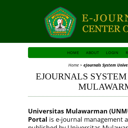
HOME
ABOUT
LOGIN
R
Home
>
eJournals System Univ
EJOURNALS SYSTEM
MULAWAR
Universitas Mulawarman (UNMU
Portal
is e-journal management a
published by Universitas Mulawa