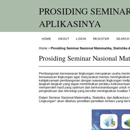
PROSIDING SEMINAR
APLIKASINYA
HOME
ABOUT
LOGIN
REGISTER
SEARCH
Home
>
Prosiding Seminar Nasional Matematika, Statistika 
Prosiding Seminar Nasional Mat
Pembangunan berwawasan lingkungan merupakan usaha meningk
berwawasan lingkungan agar masyarakat mampu meningkatkan k
kebijaksanaan pembangunan dengan wawasan lingkungan meliput
langkah-langkah yang dapat menimbulkan perilaku keikutsertaa
memperoleh hasil yang optimum dan berkesinambungan untuk men
pengetahuan dan teknologi yang bersifat meningkatkan kualitas 
Dalam Seminar Nasional Matematika, Statistika, dan Aplikasi
Lingkungan” akan dibahas penelitian-penelitian terbaru yang ber