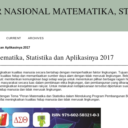
 NASIONAL MATEMATIKA, ST
CURRENT
ARCHIVES
dan Aplikasinya 2017
ematika, Statistika dan Aplikasinya 2017
atkan kualitas manusia secara bertahap dengan memperhatikan faktor lingkungan. Tuju
ualitas hidup dan memanfaatkan sumber daya alam dengan tidak merusak lingkungan. Be
i: memberikan kemungkinan bagi setiap warga untuk menentukan pilihan berbagai ragam h
n masyarakat secara luas dalam pembinaan etika lingkungan, dan pembangunan yang dihar
ingkatkan kesejahteraan rakyat. Untuk melakukan kebijaksanaan tersebut diperlukan suat
hidup manusia dan tidak merusak lingkungan.
nya dengan Tema “Peran Matematika dan Statistika dalam Mendukung Program Pembangunan
sifat meningkatkan kualitas hidup manusia dan tidak merusak lingkungan.