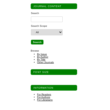
JOURNAL CONTENT
Search
Search Scope
Browse
By Issue
By Author
By Title
Other Journals
FONT SIZE
INFORMATION
For Readers
For Authors
For Librarians