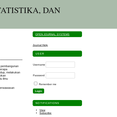
ATISTIKA, DAN
OPEN JOURNAL SYSTEMS
Journal Help
USER
Username
an pembangunan
berapa
idup, melakukan
apkan
Password
u ilmu
Remember me
 Berwawasan
NOTIFICATIONS
View
Subscribe