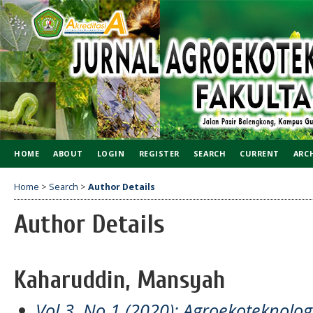
HOME
ABOUT
LOGIN
REGISTER
SEARCH
CURRENT
ARC
Home
>
Search
>
Author Details
Author Details
Kaharuddin, Mansyah
Vol 3, No 1 (2020): Agroekoteknol