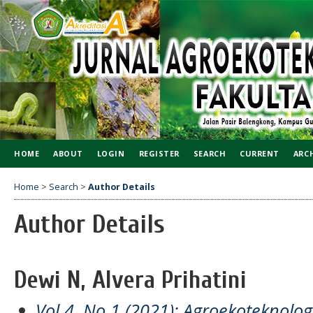
HOME
ABOUT
LOGIN
REGISTER
SEARCH
CURRENT
ARC
Home
>
Search
>
Author Details
Author Details
Dewi N, Alvera Prihatini
Vol 4, No 1 (2021): Agroekoteknol