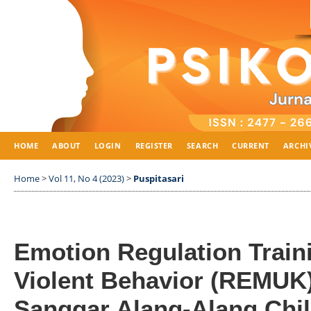
HOME
ABOUT
LOGIN
REGISTER
SEARCH
CURRENT
ARCHI
Home
>
Vol 11, No 4 (2023)
>
Puspitasari
Emotion Regulation Train
Violent Behavior (REMUK)
Sanggar Alang-Alang Chi