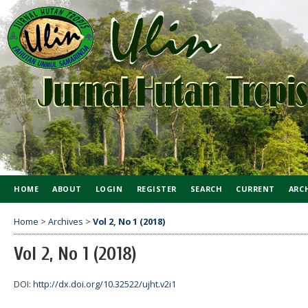
HOME
ABOUT
LOGIN
REGISTER
SEARCH
CURRENT
ARC
Home
>
Archives
>
Vol 2, No 1 (2018)
Vol 2, No 1 (2018)
DOI:
http://dx.doi.org/10.32522/ujht.v2i1