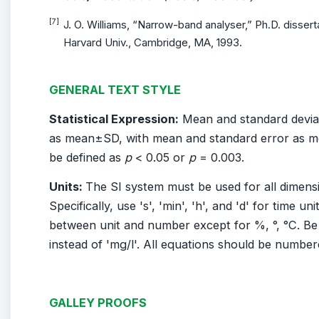
[7]
J. O. Williams, “Narrow-band analyser,” Ph.D. disserta
Harvard Univ., Cambridge, MA, 1993.
GENERAL TEXT STYLE
Statistical Expression:
Mean and standard deviat
as mean±SD, with mean and standard error as m
be defined as
p
< 0.05 or
p
= 0.003.
Units:
The SI system must be used for all dimensi
Specifically, use 's', 'min', 'h', and 'd' for time u
between unit and number except for %, °, °C. Be
instead of 'mg/l'. All equations should be number
GALLEY PROOFS