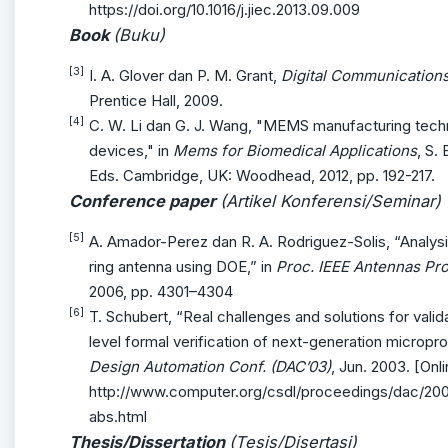
https://doi.org/10.1016/j.jiec.2013.09.009
Book
(Buku)
[3]
I. A. Glover dan P. M. Grant,
Digital Communication
Prentice Hall, 2009.
[4]
C. W. Li dan G. J. Wang, "MEMS manufacturing techn
devices," in
Mems for Biomedical Applications
, S.
Eds. Cambridge, UK: Woodhead, 2012, pp. 192-217.
Conference paper
(Artikel Konferensi/Seminar)
[5]
A. Amador-Perez dan R. A. Rodriguez-Solis, “Analysi
ring antenna using DOE,” in
Proc. IEEE Antennas Pro
2006, pp. 4301–4304
[6]
T. Schubert, “Real challenges and solutions for vali
level formal verification of next-generation microp
Design Automation Conf. (DAC’03)
, Jun. 2003. [Onl
http://www.computer.org/csdl/proceedings/dac/20
abs.html
Thesis/Dissertation
(Tesis/Disertasi)