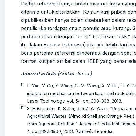
Daftar referensi hanya boleh memuat karya yang 
diterima untuk diterbitkan. Komunikasi pribadi da
dipublikasikan hanya boleh disebutkan dalam te
penulis jika terdapat enam penulis atau kurang. S
pertama diikuti dengan "et al." (gunakan "dkk." ji
itu dalam Bahasa Indonesia) jika ada lebih dari en
baris pertama referensi diindentasi dengan spasi
format kutipan artikel dalam IEEE yang benar ada
Journal article
(Artikel Jurnal)
[1]
F. Yan, Y. Gu, Y. Wang, C. M. Wang, X. Y. Hu, H. X. P
interaction mechanism between laser and rock durin
Laser Technology, vol. 54, pp. 303-308, 2013.
[2]
S. Hashemian, K. Salari, dan Z. A. Yazdi, “Preparati
Agricultural Wastes (Almond Shell and Orange Peel) 
from Aqueous Solution,” Journal of Industrial Enginee
4, pp. 1892-1900, 2013. [Online]. Tersedia: