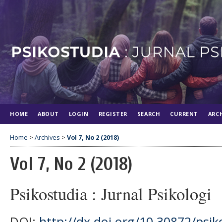
HOME
ABOUT
LOGIN
REGISTER
SEARCH
CURRENT
ARC
Home
>
Archives
>
Vol 7, No 2 (2018)
Vol 7, No 2 (2018)
Psikostudia : Jurnal Psikologi
DOI:
http://dx.doi.org/10.30872/psik