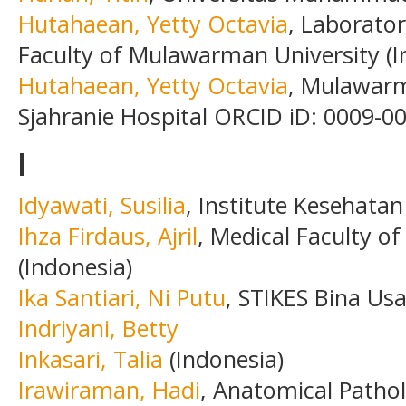
Hutahaean, Yetty Octavia
, Laborato
Faculty of Mulawarman University (I
Hutahaean, Yetty Octavia
, Mulawarm
Sjahranie Hospital ORCID iD: 0009-0
I
Idyawati, Susilia
, Institute Kesehata
Ihza Firdaus, Ajril
, Medical Faculty o
(Indonesia)
Ika Santiari, Ni Putu
, STIKES Bina Usa
Indriyani, Betty
Inkasari, Talia
(Indonesia)
Irawiraman, Hadi
, Anatomical Patho