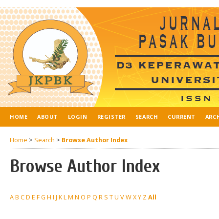
HOME
ABOUT
LOGIN
REGISTER
SEARCH
CURRENT
ARC
Home
>
Search
>
Browse Author Index
Browse Author Index
A
B
C
D
E
F
G
H
I
J
K
L
M
N
O
P
Q
R
S
T
U
V
W
X
Y
Z
All