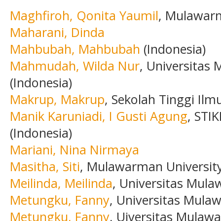
Maghfiroh, Qonita Yaumil
, Mulawarm
Maharani, Dinda
Mahbubah, Mahbubah
(Indonesia)
Mahmudah, Wilda Nur
, Universita
(Indonesia)
Makrup, Makrup
, Sekolah Tinggi Il
Manik Karuniadi, I Gusti Agung
, STI
(Indonesia)
Mariani, Nina Nirmaya
Masitha, Siti
, Mulawarman University
Meilinda, Meilinda
, Universitas Mula
Metungku, Fanny
, Universitas Mul
Metungku, Fanny
, Uiversitas Mula