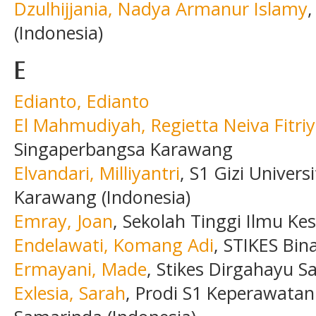
Dzulhijjania, Nadya Armanur Islamy
(Indonesia)
E
Edianto, Edianto
El Mahmudiyah, Regietta Neiva Fitri
Singaperbangsa Karawang
Elvandari, Milliyantri
, S1 Gizi Univer
Karawang (Indonesia)
Emray, Joan
, Sekolah Tinggi Ilmu Ke
Endelawati, Komang Adi
, STIKES Bin
Ermayani, Made
, Stikes Dirgahayu S
Exlesia, Sarah
, Prodi S1 Keperawata