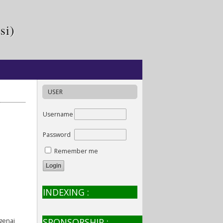
si)
USER
Username
Password
Remember me
INDEXING :
SPONSORSHIP :
genai