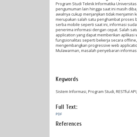
Program Studi Teknik Informatika Universitas
pengumuman lain hingga saat ini masih dibag
awalnya cukup menjanjikan tidak menjamin ke
merupakan salah satu penghambat proses be
serba mobile seperti saat ini, informasi 
penerima informasi dengan cepat. Salah sat
application yang dapat memberikan aplikas
fungsionalitas seperti bekerja secara offline
mengembangkan progressive web application 
Mulawarman, masalah penyebaran informasi
Keywords
Sistem Informasi, Program Studi, RESTful AP
Full Text:
PDF
References