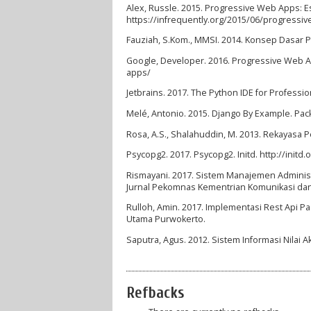
Alex, Russle. 2015. Progressive Web Apps: E
https://infrequently.org/2015/06/progressiv
Fauziah, S.Kom., MMSI. 2014. Konsep Dasar P
Google, Developer. 2016. Progressive Web 
apps/
Jetbrains. 2017. The Python IDE for Professi
Melé, Antonio. 2015. Django By Example. Pack
Rosa, A.S., Shalahuddin, M. 2013. Rekayasa P
Psycopg2. 2017. Psycopg2. Initd. http://initd
Rismayani. 2017. Sistem Manajemen Adminis
Jurnal Pekomnas Kementrian Komunikasi dan 
Rulloh, Amin. 2017. Implementasi Rest Api P
Utama Purwokerto.
Saputra, Agus. 2012. Sistem Informasi Nilai
Refbacks