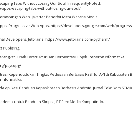
scaping Tabs Without Losing Our Soul. InfrequentlyNoted.
e-apps-escaping-tabs-without-losing-our-soul/
erancangan Web. Jakarta : Penerbit Mitra Wacana Media.
Apps. Progressive Web Apps. https://developers.google.com/web/progress
onal Developers. Jetbrains. https://www.jetbrains.com/pycharm/
t Publising.
erangkat Lunak Terstruktur Dan Beroientasi Objek. Penerbit Informatika.
.org/psycopg/
trasi Kependudukan Tingkat Pedesaan Berbasis RESTful API di Kabupaten 
Informatika.
ada Aplikasi Panduan Kepaskibraan Berbasis Android. Jurnal Teknikom STMI
 Akademik untuk Panduan Skripsi , PT Elex Media Komputindo.