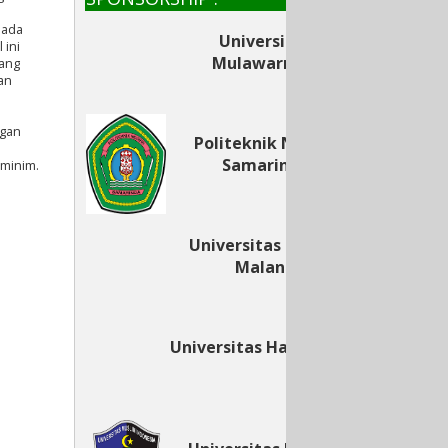
pada
Universitas
 ini
Mulawarman
yang
an
ngan
Politeknik Negeri
Samarinda
minim.
Universitas Negeri
Malang
Universitas Hasanuddin