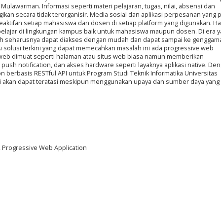
 Mulawarman. Informasi seperti materi pelajaran, tugas, nilai, absensi dan
ikan secara tidak terorganisir. Media sosial dan aplikasi perpesanan yang 
aktifan setiap mahasiswa dan dosen di setiap platform yang digunakan. Hal
lajar di lingkungan kampus baik untuk mahasiswa maupun dosen. Di era 
sudah seharusnya dapat diakses dengan mudah dan dapat sampai ke genggam
u solusi terkini yang dapat memecahkan masalah ini ada progressive web
i web dimuat seperti halaman atau situs web biasa namun memberikan
, push notification, dan akses hardware seperti layaknya aplikasi native. De
berbasis RESTful API untuk Program Studi Teknik Informatika Universitas
 akan dapat teratasi meskipun menggunakan upaya dan sumber daya yang 
I, Progressive Web Application