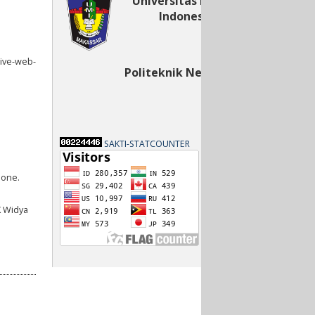
Universitas Muslim
Indonesia
ive-web-
Politeknik Negeri Bali
SAKTI-STATCOUNTER
Bone.
K Widya