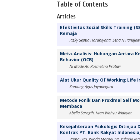
Table of Contents
Articles
Efektivitas Social Skills Training 
Remaja
Rizky Septia Hardhiyanti, Lena N Pandjait
Meta-Analisis: Hubungan Antara Ke
Behavior (OCB)
Ni Made Ari Rosmelina Pratiwi
Alat Ukur Quality Of Working Life 
Komang Agus Jayanegara
Metode Fonik Dan Proximal Self 
Membaca
Abella Saragih, Iwan Wahyu Widayat
Kesejahteraan Psikologis Ditinjau
Kontrak PT. Bank Rakyat Indonesi
Rama Lisa, Winda Marpaung, Yulinda M