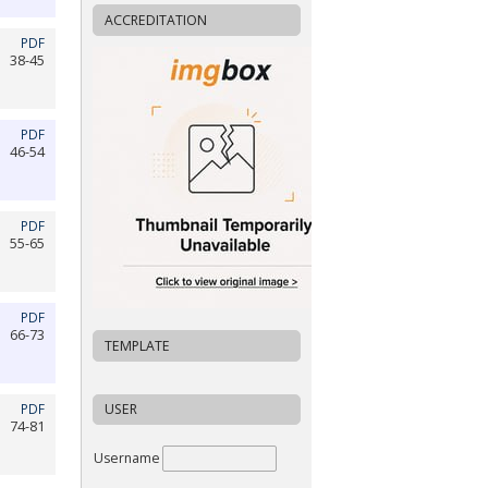
ACCREDITATION
PDF
38-45
PDF
46-54
PDF
55-65
PDF
66-73
TEMPLATE
PDF
USER
74-81
Username