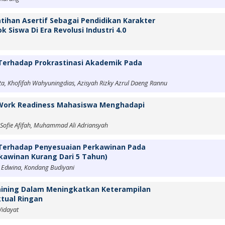
atihan Asertif Sebagai Pendidikan Karakter
Siswa Di Era Revolusi Industri 4.0
i Terhadap Prokrastinasi Akademik Pada
nta, Khofifah Wahyuningdias, Azisyah Rizky Azrul Daeng Rannu
 Work Readiness Mahasiswa Menghadapi
a Sofie Afifah, Muhammad Ali Adriansyah
y Terhadap Penyesuaian Perkawinan Pada
rkawinan Kurang Dari 5 Tahun)
 Edwina, Kondang Budiyani
Training Dalam Meningkatkan Keterampilan
ktual Ringan
Widayat