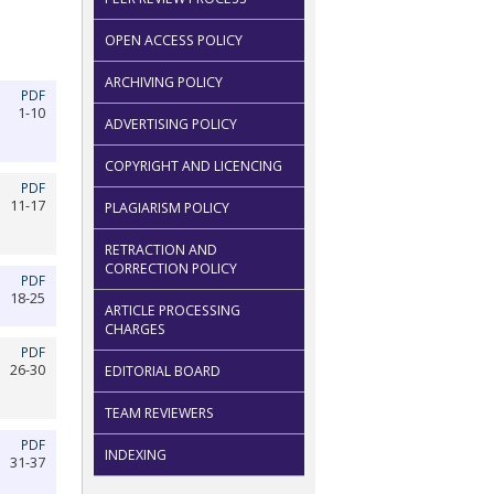
OPEN ACCESS POLICY
ARCHIVING POLICY
PDF
1-10
ADVERTISING POLICY
COPYRIGHT AND LICENCING
PDF
11-17
PLAGIARISM POLICY
RETRACTION AND
CORRECTION POLICY
PDF
18-25
ARTICLE PROCESSING
CHARGES
PDF
26-30
EDITORIAL BOARD
TEAM REVIEWERS
PDF
INDEXING
31-37