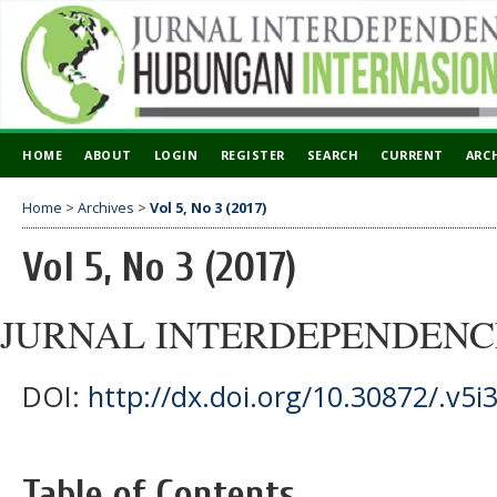
HOME
ABOUT
LOGIN
REGISTER
SEARCH
CURRENT
ARC
Home
>
Archives
>
Vol 5, No 3 (2017)
Vol 5, No 3 (2017)
JURNAL INTERDEPENDENC
DOI:
http://dx.doi.org/10.30872/.v5i
Table of Contents