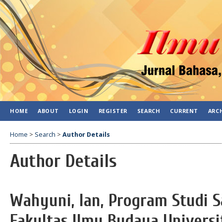
HOME
ABOUT
LOGIN
REGISTER
SEARCH
CURRENT
ARC
Home
>
Search
>
Author Details
Author Details
Wahyuni, Ian, Program Studi S
Fakultas Ilmu Budaya Univers